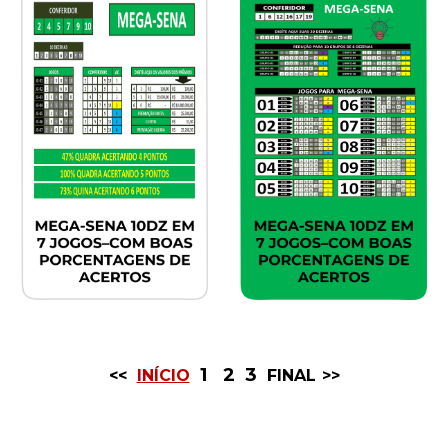
1
2
3
<<
INÍCIO
FINAL
>>