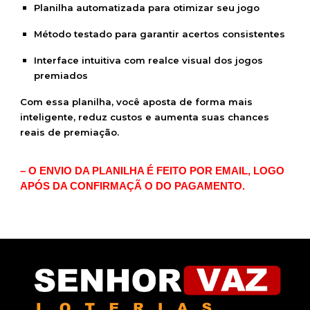
Planilha automatizada para otimizar seu jogo
Método testado para garantir acertos consistentes
Interface intuitiva com realce visual dos jogos
premiados
Com essa planilha, você aposta de forma mais
inteligente, reduz custos e aumenta suas chances
reais de premiação.
– O ENVIO DA PLANILHA É FEITO POR EMAIL, LOGO
APÓS DA CONFIRMAÇÃ O DO PAGAMENTO.