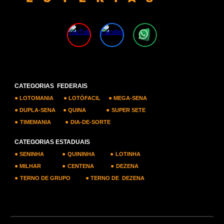
CATEGORIAS FEDERAIS
●
●
●
LOTOMANIA
LOTÓFACIL
MEGA-SENA
●
●
●
DUPLA-SENA
QUINA
SUPER SETE
●
●
TIMEMANIA
DIA-DE-SORTE
CATEGORIAS ESTADUAIS
●
●
●
SENINHA
QUININHA
LOTINHA
●
●
●
MILHAR
CENTENA
DEZENA
●
●
TERNO DE GRUPO
TERNO DE DEZENA