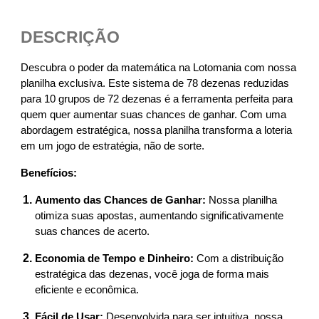
DESCRIÇÃO
Descubra o poder da matemática na Lotomania com nossa
planilha exclusiva. Este sistema de 78 dezenas reduzidas
para
10
grupos de 72 dezenas é a ferramenta perfeita para
quem quer aumentar suas chances de ganhar. Com uma
abordagem estratégica, nossa planilha transforma a loteria
em um jogo de estratégia, não de sorte.
Benefícios:
Aumento das Chances de Ganhar:
Nossa planilha
otimiza suas apostas, aumentando significativamente
suas chances de acerto.
Economia de Tempo e Dinheiro:
Com a distribuição
estratégica das dezenas, você joga de forma mais
eficiente e econômica.
Fácil de Usar:
Desenvolvida para ser intuitiva, nossa