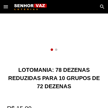
Skip to main content
Skip to navigation
LOTOMANIA: 78 DEZENAS
REDUZIDAS PARA 10 GRUPOS DE
72 DEZENAS